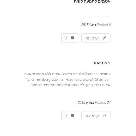
אטמים לתנועה קווית
6 ביולי 2015
Posted
קרא עוד
0
מפת אתר
עמודיםSearch resultsShamban איכות ללא מתחריםאטם
Shamban לשימוש ביתי ולפסי ייצוראטם Trelleborg כי על
איכות חלקי חילוף לא מתפשריםאטמיםאטמים לתנועה...
24 במרץ 2015
Posted
קרא עוד
0