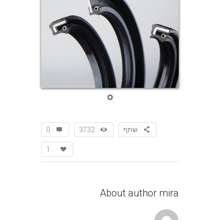
שתף
3732
0
1
About author
mira