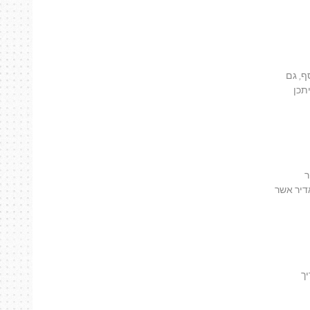
ף, גם
תכן
ר
דיר אשר
יך