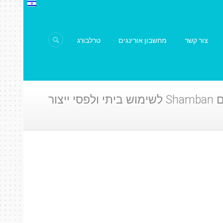
צור קשר
מחשבון אורינגים
טרלבורג
י ולפסי ייצור