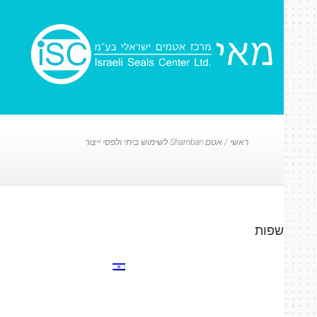
ראשי
/
אטם Shamban לשימוש ביתי ולפסי ייצור
שפות