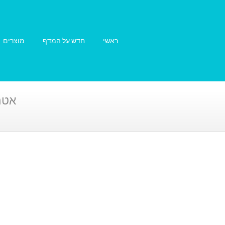
ראשי
חדש על המדף
מוצרים
אטם Shamban לשימוש בית