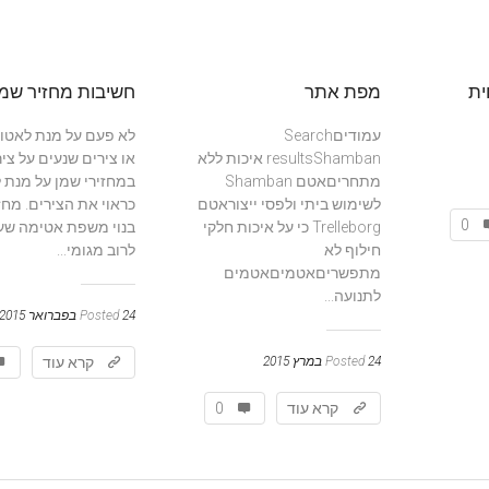
ית
מפת אתר
חשיבות מחזיר שמן
עמודיםSearch
לא פעם על מנת לאטו
resultsShamban איכות ללא
או צירים שנעים על ציר
מתחריםאטם Shamban
במחזירי שמן על מנת 
לשימוש ביתי ולפסי ייצוראטם
כראוי את הצירים. מחז
0
Trelleborg כי על איכות חלקי
בנוי משפת אטימה שע
חילוף לא
לרוב מגומי...
מתפשריםאטמיםאטמים
לתנועה...
24 בפברואר 2015
Posted
24 במרץ 2015
Posted
קרא עוד
קרא עוד
0