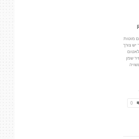
ם מוטות
 יש צורך
לאטום
יר שמן
שויה
0