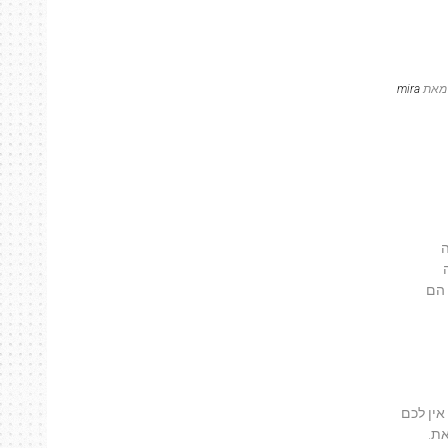
את
mira
ה
 הם
אין לכם
ת.