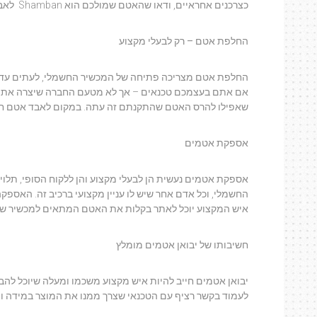
כצרכנים אחראיים, ודאו שהאטם שמולכם הוא Shamban לאבטחת האיכות.
החלפת אטם – רק לבעלי מקצוע
החלפת אטם מצריכה פתיחה של המכשיר החשמלי, לעתים עד כד
אם אתם בעצמכם טכנאים – אך לא מטעם החברה שיצרה את המכש
שאפילו להרס האטם שהתקנתם זה עתה. במקום לאבד אטם חדש,
אספקת אטמים
אספקת אטמים נעשית הן לבעלי מקצוע והן ללקוח הסופי, תלוי 
החשמלי, וכל אדם אחר שיש לו עניין מקצועי ברכיב זה. האס
איש המקצוע יוכל לאתר בקלות את האטם המתאים למכשיר של 
חשיבותו של יבואן אטמים מומלץ
יבואן אטמים חייב להיות איש מקצוע משכמו ומעלה שיוכל להבין
לעמוד בקשר רציף עם הטכנאי שצרך ממנו את המוצר במידה ו