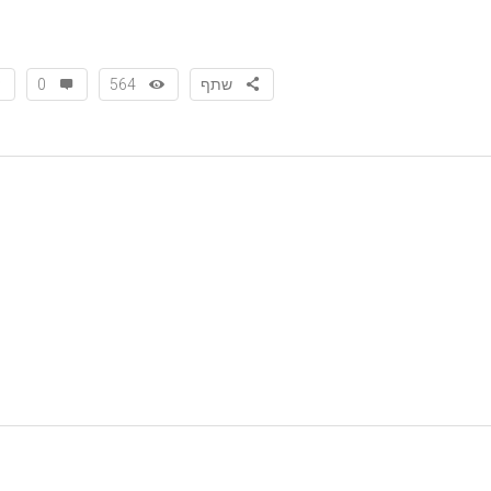
שתף
564
0