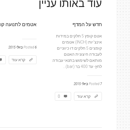
עוד באותו עניין
חדש על המדף
אטמים לתנועה קוו
אטם קופץ 5 חלקים במידות
אינצ'יות (INCH) אטמים
6 ביולי 2015
Posted
קופצים 5 חלקים דו כיווניים
לעבודה חיצונית האטם
קרא עוד
מותאם לשימוש בתנאי עבודה:
לחץ- עד 400 בר (bar)...
7 ביולי 2015
Posted
קרא עוד
0