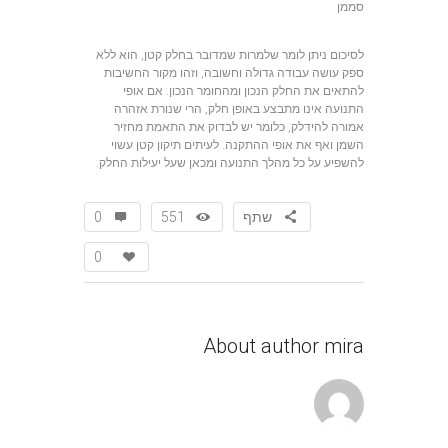
סממן
לסיכום ניתן לומר שלמרות שמדובר בחלק קטן, הוא ללא
ספק עושה עבודה גדולה וחשובה, וזהו מקור החשיבות
להתאים את החלק הנכון ומהחומר הנכון. אם אופי
התנועה אינו מתבצע באופן חלק, הרי שנורת אזהרה
אמורה להידלק, כלומר יש לבדוק את התאמת מחזיר
השמן ואף את אופי ההתקנה. לעיתים תיקון קטן עשוי
להשפיע על כל מהלך התנועה ומכאן שעל יעילות החלק.
שתף
551
0
0
About author
mira