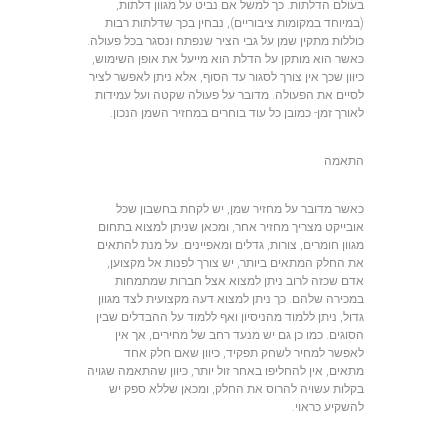
בעולם הדלתות. כך למשל אם נביט על מגוון דלתות,
(במיוחד במקומות ציבוריים), נבחין בכך שדלתות רבות
כוללות מתקין שמן על גבי הציר שנפתח ונסגר בכל פעולה.
כאשר הוא מותקן על הדלת הוא מייעל את אופן השימוש,
כיוון שכך אין צורך לסגור עד הסוף, אלא ניתן לאפשר לציר
לסיים את הפעולה. מדובר על פעולה שקטה ועל עמידות
לאורך זמן- כמובן כל עוד בוחרים במחזיר השמן הנכון.
התאמה
כאשר מדובר על
מחזיר שמן
, יש לקחת בחשבון שכל
אובייקט מצריך מחזיר אחר, ומכאן שניתן למצוא בתחום
מגוון חומרים, צורות, גדלים ומאפיינים. על מנת להתאים
את החלק המתאים ביותר, יש צורך לפנות אל מקצוען,
אדם שכזה לרוב ניתן למצוא אצל חברות שמתמחות
במכירה שלהם. כך ניתן למצוא דעה מקצועית לצד מגוון
גדול, ניתן ללמוד מהניסיון ואף ללמוד על ההבדלים שבין
הסוגים. כמו כן גם יש מנעד רחב של מחירים, אך אין
לאפשר למחיר לשחק תפקיד, כיוון שאם חלק אחד
מתאים, אין להחליפו באחר זול יותר, כיוון שהתאמה שגויה
בקלות עשויה להרוס את החלק, ומכאן שללא ספק יש
להשקיע כראוי.