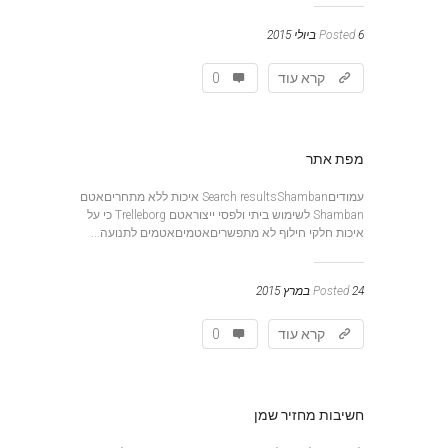
6 ביולי 2015
Posted
קרא עוד
0
מפת אתר
עמודיםSearch resultsShamban איכות ללא מתחריםאטם
Shamban לשימוש ביתי ולפסי ייצוראטם Trelleborg כי על
איכות חלקי חילוף לא מתפשריםאטמיםאטמים לתנועה...
24 במרץ 2015
Posted
קרא עוד
0
חשיבות מחזיר שמן